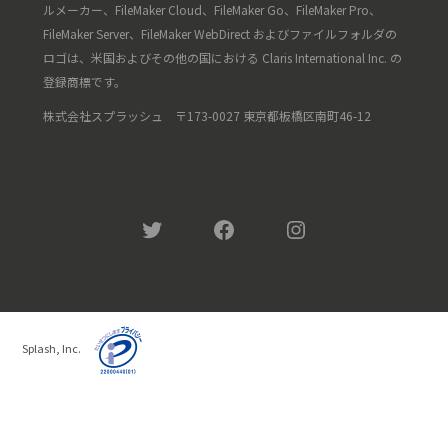
ルメーカー、FileMaker Cloud、FileMaker Go、FileMaker Pro、
FileMaker Server、FileMaker WebDirect およびファイルフォルダの
ロゴは、米国およびその他の国における Claris International Inc. の
登録商標です。
株式会社スプラッシュ 〒173-0027 東京都板橋区南町46-12
Twitter
Facebook
Instagram
Splash, Inc.