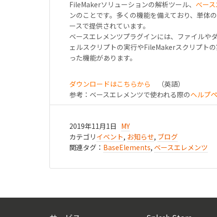
FileMakerソリューションの解析ツール、
べース
ンのことです。多くの機能を備えており、単体の
ースで提供されています。
ベースエレメンツプラグインには、ファイルやダ
ェルスクリプトの実行やFileMakerスクリプト
った機能があります。
ダウンロードはこちらから
（英語）
参考：ベースエレメンツで使われる際の
ヘルプ
2019年11月1日
MY
カテゴリ
イベント
,
お知らせ
,
ブログ
関連タグ：
BaseElements
,
ベースエレメンツ