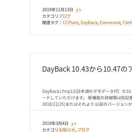
2019年11月13日
y s
カテゴリ
ブログ
関連タグ：
CCPivot
,
DayBack
,
Elemental
,
File
DayBack 10.43から10.
DayBackJ.fmp12(日本語のデモデータ付）の
ードしていただけます。 新機能の詳細等は別記事で紹介し
2018/12/25)またはそれより 以前のバージョンから最
2019年3月4日
y s
カテゴリ
お知らせ
,
ブログ