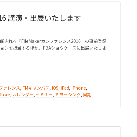
2016 講演・出展いたします
催される「FileMakerカンファレンス2016」の事前登録
ションを担当するほか、FBAショウケースに出展いたしま
カンファレンス
,
FMキャンバス
,
iOS
,
iPad
,
iPhone
,
Store
,
カレンダー
,
セミナー
,
ミラーシンク
,
同期