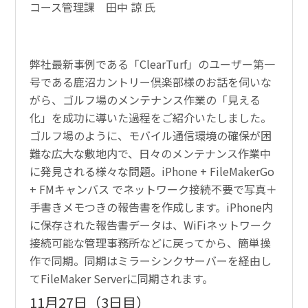
コース管理課 田中 諒 氏
弊社最新事例である「ClearTurf」のユーザー第一
号である鹿沼カントリー倶楽部様のお話を伺いな
がら、ゴルフ場のメンテナンス作業の「見える
化」を成功に導いた過程をご紹介いたしました。
ゴルフ場のように、モバイル通信環境の確保が困
難な広大な敷地内で、日々のメンテナンス作業中
に発見される様々な問題。iPhone + FileMakerGo
+ FMキャンバス でネットワーク接続不要で写真＋
手書きメモつきの報告書を作成します。iPhone内
に保存された報告書データは、WiFiネットワーク
接続可能な管理事務所などに戻ってから、簡単操
作で同期。同期はミラーシンクサーバーを経由し
てFileMaker Serverに同期されます。
11月27日（3日目）