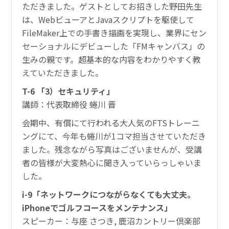
ただきました。ゲストとしてお招きした野田先生
は、WebビューアとJavaスクリプトを駆使して
FileMaker上での手書き描画を実現し、業界にセン
セーショナルにデビューした「FMキャンバス」の
生みの親です。超基本的な内容をわかりやすく教
えていただきました。
T-6 「3）セキュリティ」
講師：代表取締役 蜷川 晋
会期中、有償にて行われる大人気のFTSトレーニ
ングにて、今年も蜷川が1コマ担当させていただき
ました。残念ながら写真はございませんが、受講
者の皆様が大変熱心に聞き入っていらっしゃいま
した。
i-9「ネットワークにつながらなくても大丈夫。
iPhoneでゴルフコースをメンテナンス」
スピーカー：与座 さつき, 鹿沼カントリー倶楽部