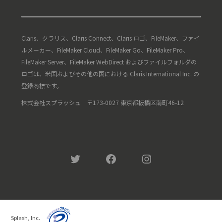
Claris、クラリス、Claris Connect、Claris ロゴ、FileMaker、ファイ
ルメーカー、FileMaker Cloud、FileMaker Go、FileMaker Pro、
FileMaker Server、FileMaker WebDirect およびファイルフォルダの
ロゴは、米国およびその他の国における Claris International Inc. の
登録商標です。
株式会社スプラッシュ 〒173-0027 東京都板橋区南町46-12
Twitter
Facebook
Instagram
Splash, Inc.