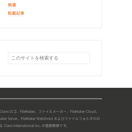
執筆
転載記事
、Claris ロゴ、FileMaker、ファイルメーカー、FileMaker Cloud、
ileMaker Server、FileMaker WebDirect およびファイルフォルダのロ
s International Inc. の登録商標です。