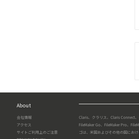
About
会社情報
Claris、クラリス、Claris Connect
アクセス
FileMaker Go、FileMaker Pro、F
サイトご利用上のご注意
ゴは、米国およびその他の国における Clari