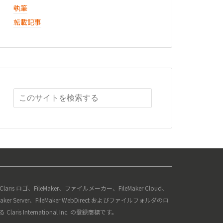
執筆
転載記事
、Claris ロゴ、FileMaker、ファイルメーカー、FileMaker Cloud、
ileMaker Server、FileMaker WebDirect およびファイルフォルダのロ
s International Inc. の登録商標です。