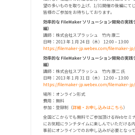
望の多いものを取り上げ、1/31開催の後編にて
皆様のご参加をお待ちしております。
効率的な FileMaker ソリューション開発の
編）
講師：株式会社スプラッシュ 竹内 康二
日時：2013 年 1 月 24 日（木） 12:00 – 13:00
https://filemaker-jp.webex.com/filemaker-j
効率的な FileMaker ソリューション開発の
編）
講師：株式会社スプラッシュ 竹内 康二 氏
日時：2013 年 1 月 31 日（木） 12:00 – 13:00
https://filemaker-jp.webex.com/filemaker-j
場所：オンライン形式
費用：無料
参加：登録制（
詳細・お申し込みはこちら
）
全国どこからでも無料でご参加頂けるWebセミ
にお気軽にランチタイムに楽しんでいただける
事前にオンラインでのお申し込みが必要となっ