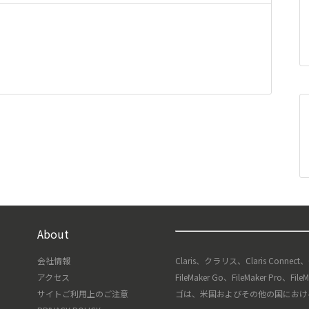
About
会社情報
Claris、クラリス、Claris Connect
アクセス
FileMaker Go、FileMaker Pro、F
サイトご利用上のご注意
ゴは、米国およびその他の国における Clari