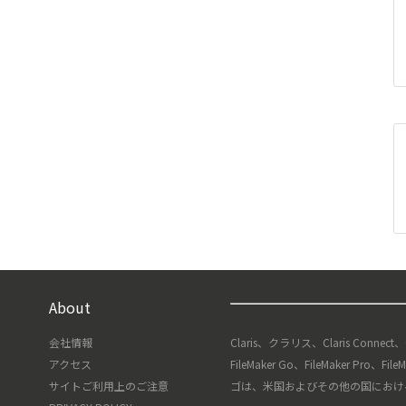
About
会社情報
Claris、クラリス、Claris Connect
アクセス
FileMaker Go、FileMaker Pro、F
サイトご利用上のご注意
ゴは、米国およびその他の国における Clari