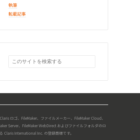
執筆
転載記事
、Claris ロゴ、FileMaker、ファイルメーカー、FileMaker Cloud、
ileMaker Server、FileMaker WebDirect およびファイルフォルダのロ
s International Inc. の登録商標です。