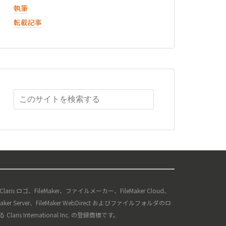
執筆
転載記事
、Claris ロゴ、FileMaker、ファイルメーカー、FileMaker Cloud、
ileMaker Server、FileMaker WebDirect およびファイルフォルダのロ
s International Inc. の登録商標です。