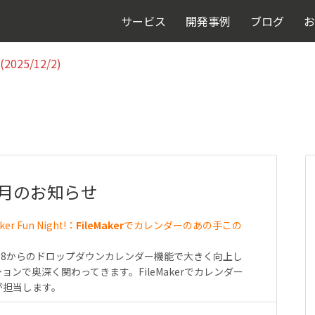
025/12/2)
サービス
開発事例
ブログ
お
025/12/2)
!」10月のお知らせ
ker Fun Night!：
FileMaker
でカレンダーのあの手この
er 8からのドロップダウンカレンダー機能で大きく向上し
ンで奥深く関わってきます。FileMakerでカレンダー
が担当します。