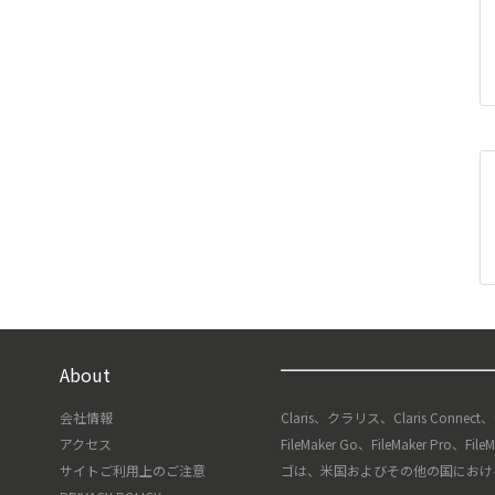
About
会社情報
Claris、クラリス、Claris Connect
アクセス
FileMaker Go、FileMaker Pro、F
サイトご利用上のご注意
ゴは、米国およびその他の国における Clari