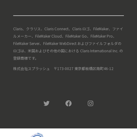
Claris、クラリス、Claris Connect、Claris ロゴ、FileMaker、ファイ
ルメーカー、FileMaker Cloud、FileMaker Go、FileMaker Pro、
FileMaker Server、FileMaker WebDirect およびファイルフォルダの
ロゴは、米国およびその他の国における Claris International Inc. の
登録商標です。
株式会社スプラッシュ 〒173-0027 東京都板橋区南町46-12
Twitter
Facebook
Instagram